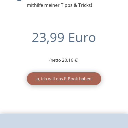
mithilfe meiner Tipps & Tricks!
23,99 Euro
(netto
20,16
€
)
Ja, ich will das E-Book haben!